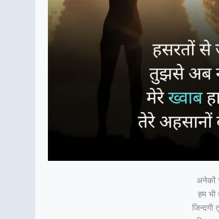
अनेकों र
हम भी त
जिन्दगी 