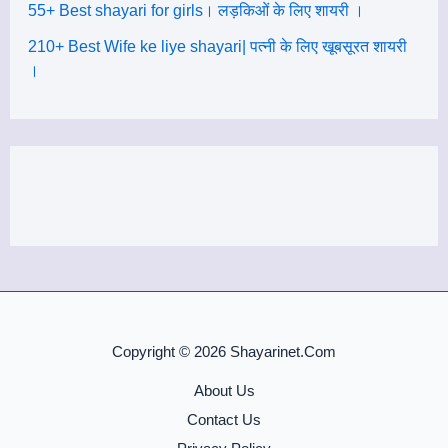
55+ Best shayari for girls। लड़किओं के लिए शायरी ।
210+ Best Wife ke liye shayari| पत्नी के लिए खूबसूरत शायरी
।
Copyright © 2026 Shayarinet.Com
About Us
Contact Us