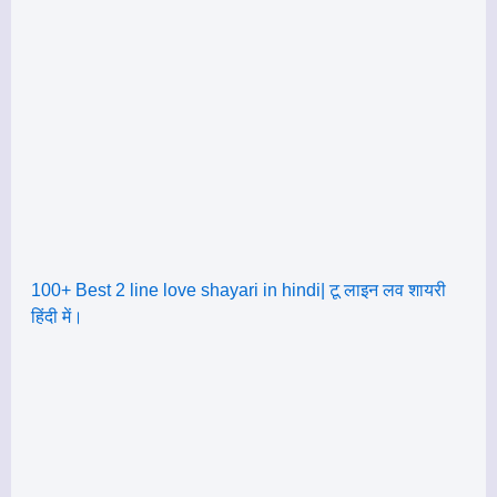
100+ Best 2 line love shayari in hindi| टू लाइन लव शायरी
हिंदी में।