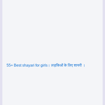
55+ Best shayari for girls। लड़किओं के लिए शायरी ।