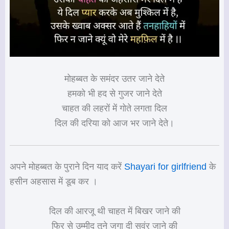
मोहब्बत के समंदर उतर जाने देते
हमको भी हद से गुजर जाने देते
चाहत की लहरों में गोते लगता दिल
दिल की दरिया को आज भर जाने देते।
अपने मोहब्बत के पुराने दिन याद करें
Shayari for girlfriend
के
हसीन अहसास में डूब कर ।
दिल की आरजू थी चाहत में बिखर जाने की
फिर से उम्मीद तूने जगा दी सवंर जाने की