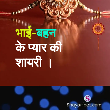
भाई-
बहन
के प्यार की
शायरी ।